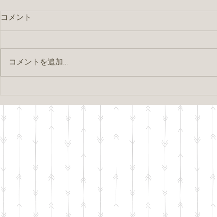
コメント
コメントを追加…
藪下将人♡恵子パーティー
県主催出会
組目！